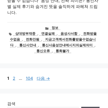
받을 수 없습니다” 음성 안내, 진짜 의미는? 통신사
별 실제 후기와 숨겨진 뜻을 솔직하게 파헤쳐 드립
니다.
카
정보
테
태
상대방부재중
,
연결실패
,
음성사서함
,
전화받을
고
그
수없음
,
전화안됨
,
지금고객께서전화를받을수없습니
리
다
,
통신사안내
,
통신사음성안내메시지의실제의미
,
통신오류
,
통화불가
페
페
페
1
2
…
104
다음
→
이
이
이
지
지
지
검색