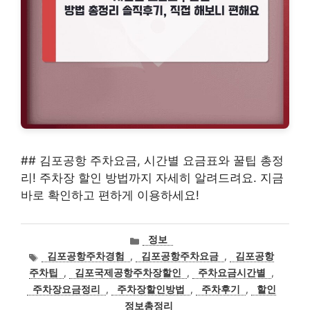
## 김포공항 주차요금, 시간별 요금표와 꿀팁 총정
리! 주차장 할인 방법까지 자세히 알려드려요. 지금
바로 확인하고 편하게 이용하세요!
카
정보
테
태
김포공항주차경험
,
김포공항주차요금
,
김포공항
고
그
주차팁
,
김포국제공항주차장할인
,
주차요금시간별
,
리
주차장요금정리
,
주차장할인방법
,
주차후기
,
할인
정보총정리