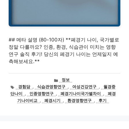
## 메타 설명 (80-100자) **폐경기 나이, 국가별로
정말 다를까요? 인종, 환경, 식습관이 미치는 영향
연구 솔직 후기! 당신의 폐경기 나이는 언제일지 예
측해보세요.**
카
정보
테
태
경험담
,
식습관영향연구
,
여성건강연구
,
월경중
고
그
단나이
,
인종영향연구
,
폐경기나이국가별차이
,
폐경
리
기나이비교
,
폐경시기
,
환경영향연구
,
후기