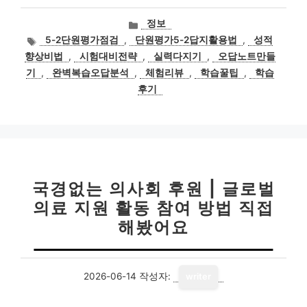
카
정보
테
태
5-2단원평가점검
,
단원평가5-2답지활용법
,
성적
고
그
향상비법
,
시험대비전략
,
실력다지기
,
오답노트만들
리
기
,
완벽복습오답분석
,
체험리뷰
,
학습꿀팁
,
학습
후기
국경없는 의사회 후원 | 글로벌
의료 지원 활동 참여 방법 직접
해봤어요
2026-06-14
작성자:
writer