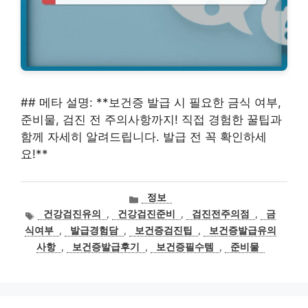
## 메타 설명: **보건증 발급 시 필요한 금식 여부,
준비물, 검진 전 주의사항까지! 직접 경험한 꿀팁과
함께 자세히 알려드립니다. 발급 전 꼭 확인하세
요!**
카
정보
테
태
건강검진유의
,
건강검진준비
,
검진전주의점
,
금
고
그
식여부
,
발급경험담
,
보건증검진팁
,
보건증발급유의
리
사항
,
보건증발급후기
,
보건증필수템
,
준비물