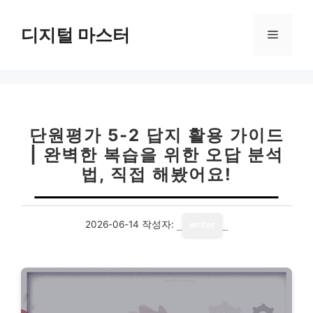
컨
텐
디지털 마스터
메
츠
로
뉴
건
너
뛰
기
단원평가 5-2 답지 활용 가이드
| 완벽한 복습을 위한 오답 분석
법, 직접 해봤어요!
2026-06-14
작성자:
writer