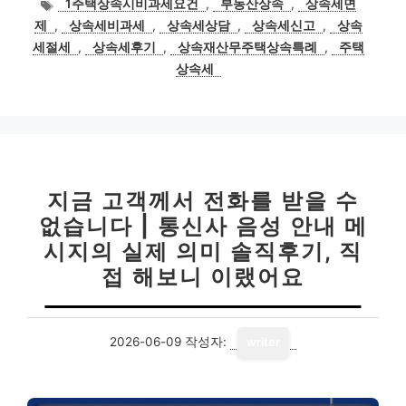
태
1주택상속시비과세요건
,
부동산상속
,
상속세면
고
그
제
,
상속세비과세
,
상속세상담
,
상속세신고
,
상속
리
세절세
,
상속세후기
,
상속재산무주택상속특례
,
주택
상속세
지금 고객께서 전화를 받을 수
없습니다 | 통신사 음성 안내 메
시지의 실제 의미 솔직후기, 직
접 해보니 이랬어요
2026-06-09
작성자:
writer