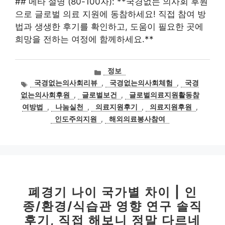
## 메타 설명 (80-100자): **국경없는 의사회 후원
으로 글로벌 의료 지원에 동참하세요! 직접 참여 방
법과 생생한 후기를 확인하고, 도움이 필요한 곳에
희망을 전하는 여정에 함께하세요.**
카
정보
테
태
국경없는의사회리뷰
,
국경없는의사회체험
,
국경
고
그
없는의사회후원
,
글로벌보건
,
글로벌의료지원활동참
리
여방법
,
나눔실천
,
의료지원후기
,
의료지원후원
,
인도주의지원
,
해외의료봉사참여
폐경기 나이 국가별 차이 | 인
종/환경/식습관 영향 연구 솔직
후기, 직접 해보니 정말 다르네