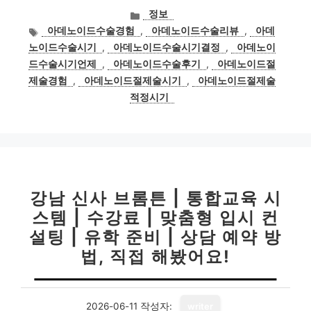
카
정보
테
태
아데노이드수술경험
,
아데노이드수술리뷰
,
아데
고
그
노이드수술시기
,
아데노이드수술시기결정
,
아데노이
리
드수술시기언제
,
아데노이드수술후기
,
아데노이드절
제술경험
,
아데노이드절제술시기
,
아데노이드절제술
적정시기
강남 신사 브롬튼 | 통합교육 시
스템 | 수강료 | 맞춤형 입시 컨
설팅 | 유학 준비 | 상담 예약 방
법, 직접 해봤어요!
2026-06-11
작성자:
writer