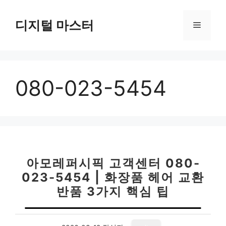
컨
텐
디지털 마스터
메
츠
로
뉴
건
너
080-023-5454
뛰
기
아모레퍼시픽 고객센터 080-
023-5454 | 화장품 헤어 교환
반품 3가지 핵심 팁