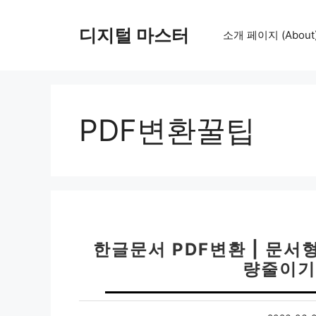
컨
텐
디지털 마스터
소개 페이지 (About
츠
로
건
너
뛰
PDF변환꿀팁
기
한글문서 PDF변환 | 문서
량줄이기