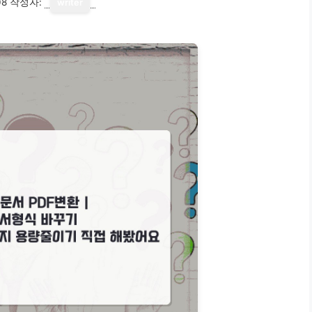
08
작성자:
writer