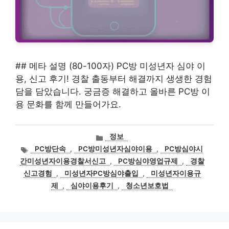
## 메타 설명 (80-100자) PC방 미성년자 심야 이
용, 신고 후기! 경찰 출동부터 해결까지 생생한 경험
담을 담았습니다. 궁금증 해결하고 올바른 PC방 이
용 문화를 함께 만들어가요.
카
정보
테
태
PC방단속
,
PC방미성년자심야이용
,
PC방심야시
고
그
간미성년자이용경찰서신고
,
PC방심야영업규제
,
경찰
리
신고경험
,
미성년자PC방심야출입
,
미성년자이용규
제
,
심야이용후기
,
청소년보호법