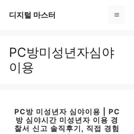
컨
텐
디지털 마스터
메
츠
로
뉴
건
너
PC방미성년자심야
뛰
기
이용
PC방 미성년자 심야이용 | PC
방 심야시간 미성년자 이용 경
찰서 신고 솔직후기, 직접 경험