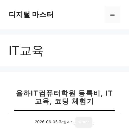
컨
텐
디지털 마스터
메
츠
로
뉴
건
너
IT교육
뛰
기
율하IT컴퓨터학원 등록비, IT
교육, 코딩 체험기
2026-06-05
작성자:
writer