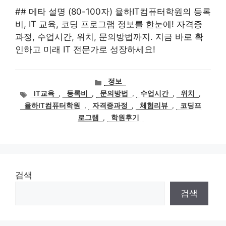
## 메타 설명 (80-100자) 율하IT컴퓨터학원의 등록
비, IT 교육, 코딩 프로그램 정보를 한눈에! 자격증
과정, 수업시간, 위치, 문의방법까지. 지금 바로 확
인하고 미래 IT 전문가로 성장하세요!
카
정보
테
태
IT교육
,
등록비
,
문의방법
,
수업시간
,
위치
,
고
그
율하IT컴퓨터학원
,
자격증과정
,
체험리뷰
,
코딩프
리
로그램
,
학원후기
검색
검색