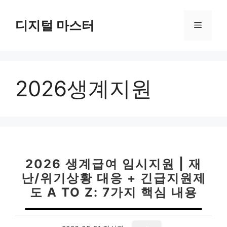
컨
텐
디지털 마스터
메
츠
로
뉴
건
너
2026생계지원
뛰
기
2026 생계급여 임시지원 | 재
난/위기상황 대응 + 긴급지원제
도 A TO Z: 7가지 핵심 내용