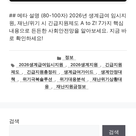
## 메타 설명 (80-100자) 2026년 생계급여 임시지
원, 재난/위기 시 긴급지원제도 A to Z! 7가지 핵심
내용으로 든든한 사회안전망을 알아보세요. 지금 바
로 확인하세요!
카
정보
테
태
2026생계급여임시지원
,
2026생계지원
,
긴급지원
고
그
제도
,
긴급지원총정리
,
생계급여가이드
,
생계안정대
리
책
,
위기극복솔루션
,
위기대응분석
,
재난위기상황대
응
,
재난지원금정보
검색
검색