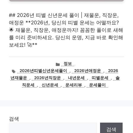
## 2026년 띠별 신년운세 풀이 | 재물운, 직장운,
애정운 **2026년, 당신의 띠별 운세는 어떨까요?
🌟 재물운, 직장운, 애정운까지! 꼼꼼한 풀이로 새해
를 미리 준비하세요. 당신의 운명, 지금 바로 확인해
보세요! 🚀**
카
정보
테
태
2026년띠별신년운세풀이
,
2026년애정운
,
2026
고
그
년재물운
,
2026년직장운
,
내년운세
,
띠별운세
,
솔
리
직운세
,
신년운세
,
운세리뷰
,
운세풀이
검색
검색