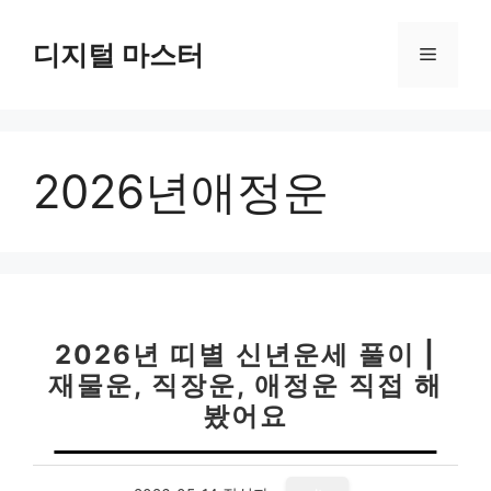
컨
텐
디지털 마스터
메
츠
로
뉴
건
너
2026년애정운
뛰
기
2026년 띠별 신년운세 풀이 |
재물운, 직장운, 애정운 직접 해
봤어요