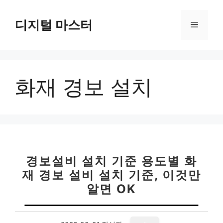
컨
텐
디지털 마스터
메
츠
로
뉴
건
너
화재 경보 설치
뛰
기
경보설비 설치 기준 용도별 화
재 경보 설비 설치 기준, 이것만
알면 OK