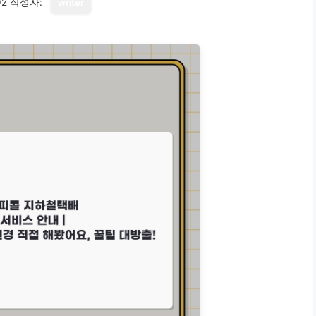
02
작성자:
writer