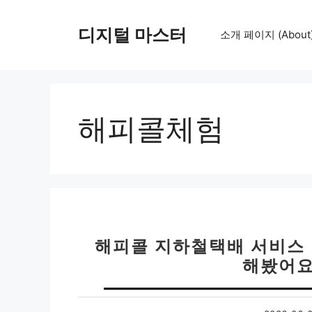
컨
텐
디지털 마스터
소개 페이지 (About
츠
로
건
너
뛰
해피콜체험
기
해피콜 지하철택배 서비스 안
해봤어요