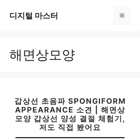
컨
텐
디지털 마스터
메
츠
로
뉴
건
너
해면상모양
뛰
기
갑상선 초음파 SPONGIFORM
APPEARANCE 소견 | 해면상
모양 갑상선 양성 결절 체험기,
저도 직접 봤어요