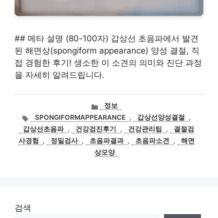
## 메타 설명 (80-100자) 갑상선 초음파에서 발견
된 해면상(spongiform appearance) 양성 결절, 직
접 경험한 후기! 생소한 이 소견의 의미와 진단 과정
을 자세히 알려드립니다.
카
정보
테
태
SPONGIFORMAPPEARANCE
,
갑상선양성결절
,
고
그
갑상선초음파
,
건강검진후기
,
건강관리팁
,
결절검
리
사경험
,
정밀검사
,
초음파결과
,
초음파소견
,
해면
상모양
검색