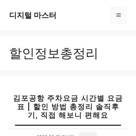
컨
텐
디지털 마스터
메
츠
로
뉴
건
너
할인정보총정리
뛰
기
김포공항 주차요금 시간별 요금
표 | 할인 방법 총정리 솔직후
기, 직접 해보니 편해요