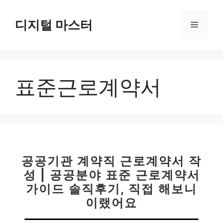
컨
텐
디지털 마스터
메
츠
로
뉴
건
너
표준근로계약서
뛰
기
공공기관 계약직 근로계약서 작
성 | 공공분야 표준 근로계약서
가이드 솔직후기, 직접 해보니
이랬어요