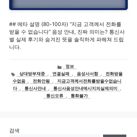
## 메타 설명 (80-100자) “지금 고객께서 전화를
받을 수 없습니다” 음성 안내, 진짜 의미는? 통신사
별 실제 후기와 숨겨진 뜻을 솔직하게 파헤쳐 드립
니다.
카
정보
테
태
상대방부재중
,
연결실패
,
음성사서함
,
전화받을
고
그
수없음
,
전화안됨
,
지금고객께서전화를받을수없습니
리
다
,
통신사안내
,
통신사음성안내메시지의실제의미
,
통신오류
,
통화불가
검색