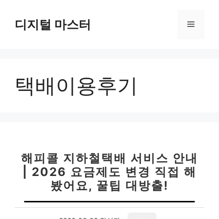
컨
텐
디지털 마스터
메
츠
로
뉴
건
너
택배이용후기
뛰
기
해피콜 지하철택배 서비스 안내
| 2026 요금제도 변경 직접 해
봤어요, 꿀팁 대방출!