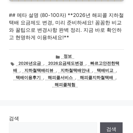
## 메타 설명 (80-100자) **2026년 해피콜 지하철
택배 요금제도 변경, 미리 준비하세요! 꼼꼼한 비교
와 꿀팁으로 변경사항 완벽 정리. 지금 바로 확인하
고 현명하게 이용하세요!**
카
정보
테
태
2026년요금
,
2026요금제도변경
,
빠르고안전한택
고
그
배
,
지하철택배리뷰
,
지하철택배안내
,
택배비교
,
리
택배이용후기
,
해피콜서비스
,
해피콜지하철택배
,
해피콜체험
검색
검색