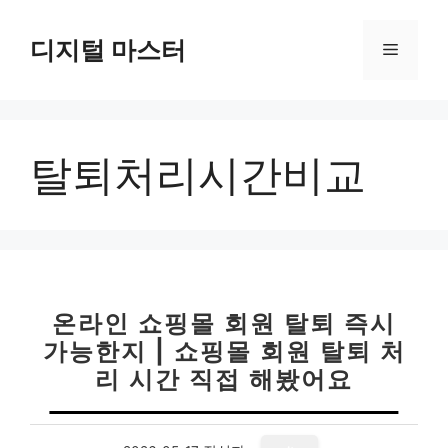
컨
텐
디지털 마스터
메
츠
로
뉴
건
너
탈퇴처리시간비교
뛰
기
온라인 쇼핑몰 회원 탈퇴 즉시
가능한지 | 쇼핑몰 회원 탈퇴 처
리 시간 직접 해봤어요