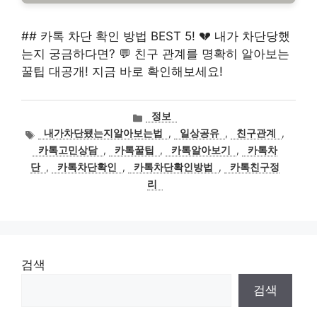
## 카톡 차단 확인 방법 BEST 5! 💔 내가 차단당했
는지 궁금하다면? 💬 친구 관계를 명확히 알아보는
꿀팁 대공개! 지금 바로 확인해보세요!
카
정보
테
태
내가차단됐는지알아보는법
,
일상공유
,
친구관계
,
고
그
카톡고민상담
,
카톡꿀팁
,
카톡알아보기
,
카톡차
리
단
,
카톡차단확인
,
카톡차단확인방법
,
카톡친구정
리
검색
검색