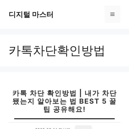
컨
텐
디지털 마스터
메
츠
로
뉴
건
너
카톡차단확인방법
뛰
기
카톡 차단 확인방법 | 내가 차단
됐는지 알아보는 법 BEST 5 꿀
팁 공유해요!