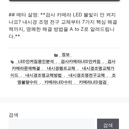
## 메타 설명: **검사 카메라 LED 불빛이 안 켜지
나요? 내시경 조명 전구 교체부터 7가지 핵심 해결
책까지, 명쾌한 해결 방법을 A to Z로 알려드립니
다.**
카
정보
테
태
LED안켜짐원인분석
,
검사카메라LED안켜짐
,
검사
고
그
카메라문제해결
,
내시경램프교체
,
내시경조명교체가
리
이드
,
내시경조명교체방법
,
내시경조명전구교체
,
조
명불량수리
,
카메라LED수리
,
카메라LED점검
검색
검색