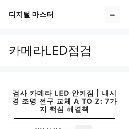
컨
텐
디지털 마스터
메
츠
로
뉴
건
너
카메라LED점검
뛰
기
검사 카메라 LED 안켜짐 | 내시
경 조명 전구 교체 A TO Z: 7가
지 핵심 해결책