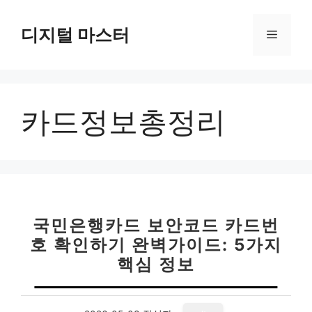
컨
텐
디지털 마스터
메
츠
로
뉴
건
너
카드정보총정리
뛰
기
국민은행카드 보안코드 카드번
호 확인하기 완벽가이드: 5가지
핵심 정보