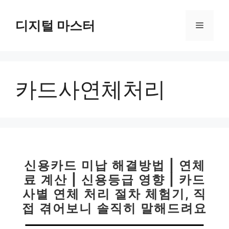
컨
텐
디지털 마스터
메
츠
로
뉴
건
너
카드사연체처리
뛰
기
신용카드 미납 해결방법 | 연체
료 계산 | 신용등급 영향 | 카드
사별 연체 처리 절차 체험기, 직
접 겪어보니 솔직히 말해드려요