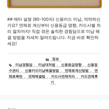
## 메타 설명 (80-100자) 신용카드 미납, 막막하신
가요? 연체료 계산부터 신용등급 영향, 카드사별 처
리 절차까지! 직접 겪은 솔직한 경험담으로 미납 해
결 방법을 자세히 알려드립니다. 지금 바로 확인하
세요!
카
정보
테
태
미납경험담
,
미납대처법
,
신용등급영향
,
신용점
고
그
수관리
,
신용카드미납해결방법
,
연체료계산방법
,
연
리
체료폭탄
,
연체해결팁
,
카드사연체처리
,
카드연체후
기