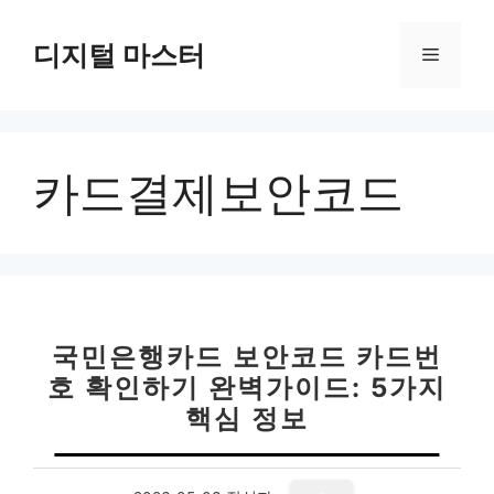
컨
텐
디지털 마스터
메
츠
로
뉴
건
너
카드결제보안코드
뛰
기
국민은행카드 보안코드 카드번
호 확인하기 완벽가이드: 5가지
핵심 정보