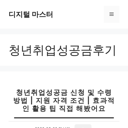
컨
텐
디지털 마스터
메
츠
로
뉴
건
너
청년취업성공금후기
뛰
기
청년취업성공금 신청 및 수령
방법 | 지원 자격 조건 | 효과적
인 활용 팁 직접 해봤어요