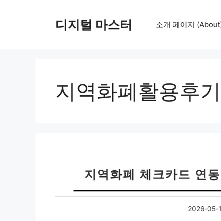
컨
텐
디지털 마스터
소개 페이지 (About
츠
로
건
너
뛰
지역화폐활용후기
기
지역화폐 체크카드 연동
2026-05-