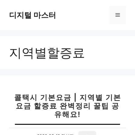
컨
텐
디지털 마스터
메
츠
로
뉴
건
너
지역별할증료
뛰
기
콜택시 기본요금 | 지역별 기본
요금 할증료 완벽정리 꿀팁 공
유해요!