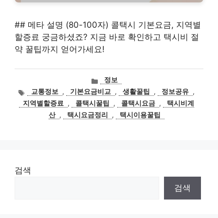
## 메타 설명 (80-100자) 콜택시 기본요금, 지역별
할증료 궁금하셨죠? 지금 바로 확인하고 택시비 절
약 꿀팁까지 얻어가세요!
카
정보
테
태
교통정보
,
기본요금비교
,
생활꿀팁
,
정보공유
,
고
그
지역별할증료
,
콜택시꿀팁
,
콜택시요금
,
택시비계
리
산
,
택시요금정리
,
택시이용꿀팁
검색
검색