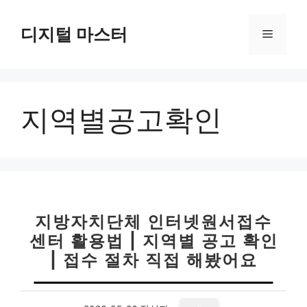
컨
텐
디지털 마스터
메
츠
로
뉴
건
너
지역별공고확인
뛰
기
지방자치단체 인터넷원서접수
센터 활용법 | 지역별 공고 확인
| 접수 절차 직접 해봤어요