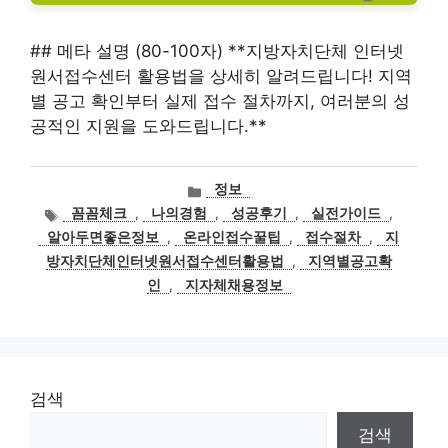
## 메타 설명 (80-100자) **지방자치단체 인터넷
원서접수센터 활용법을 상세히 알려드립니다! 지역
별 공고 확인부터 실제 접수 절차까지, 여러분의 성
공적인 지원을 도와드립니다.**
카
정보
테
태
꼼꼼체크
,
나의경험
,
성공후기
,
실전가이드
,
고
그
알아두면좋은정보
,
온라인접수꿀팁
,
접수절차
,
지
리
방자치단체인터넷원서접수센터활용법
,
지역별공고확
인
,
지자체채용정보
검색
검색