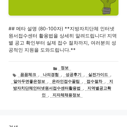
## 메타 설명 (80-100자) **지방자치단체 인터넷
원서접수센터 활용법을 상세히 알려드립니다! 지역
별 공고 확인부터 실제 접수 절차까지, 여러분의 성
공적인 지원을 도와드립니다.**
카
정보
테
태
꼼꼼체크
,
나의경험
,
성공후기
,
실전가이드
,
고
그
알아두면좋은정보
,
온라인접수꿀팁
,
접수절차
,
지
리
방자치단체인터넷원서접수센터활용법
,
지역별공고확
인
,
지자체채용정보