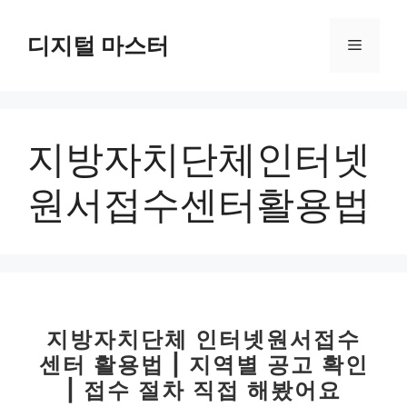
컨
텐
디지털 마스터
메
츠
로
뉴
건
너
지방자치단체인터넷
뛰
기
원서접수센터활용법
지방자치단체 인터넷원서접수
센터 활용법 | 지역별 공고 확인
| 접수 절차 직접 해봤어요