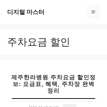
컨
텐
디지털 마스터
메
츠
로
뉴
건
너
주차요금 할인
뛰
기
제주한라병원 주차요금 할인정
보: 요금표, 혜택, 주차장 완벽
정리