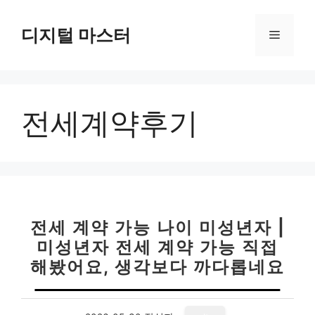
컨
텐
디지털 마스터
메
츠
로
뉴
건
너
전세계약후기
뛰
기
전세 계약 가능 나이 미성년자 |
미성년자 전세 계약 가능 직접
해봤어요, 생각보다 까다롭네요