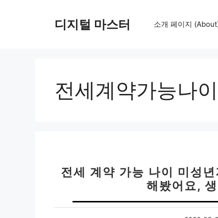
컨
텐
디지털 마스터
소개 페이지 (About
츠
로
건
너
뛰
전세계약가능나이
기
전세 계약 가능 나이 미성년
해봤어요, 