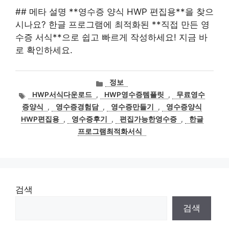
## 메타 설명 **영수증 양식 HWP 편집용**을 찾으
시나요? 한글 프로그램에 최적화된 **직접 만든 영
수증 서식**으로 쉽고 빠르게 작성하세요! 지금 바
로 확인하세요.
카
정보
테
태
HWP서식다운로드
,
HWP영수증템플릿
,
무료영수
고
그
증양식
,
영수증경험담
,
영수증만들기
,
영수증양식
리
HWP편집용
,
영수증후기
,
편집가능한영수증
,
한글
프로그램최적화서식
검색
검색