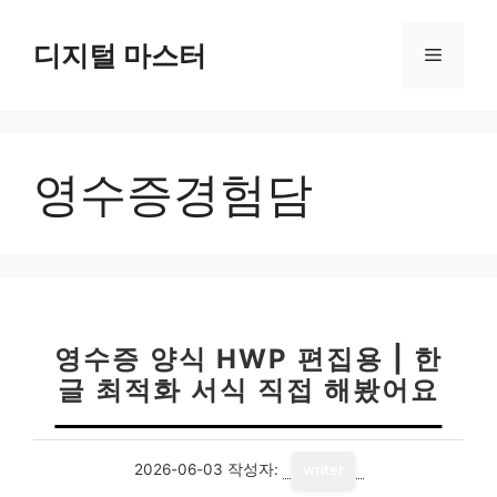
컨
텐
디지털 마스터
메
츠
로
뉴
건
너
영수증경험담
뛰
기
영수증 양식 HWP 편집용 | 한
글 최적화 서식 직접 해봤어요
2026-06-03
작성자:
writer