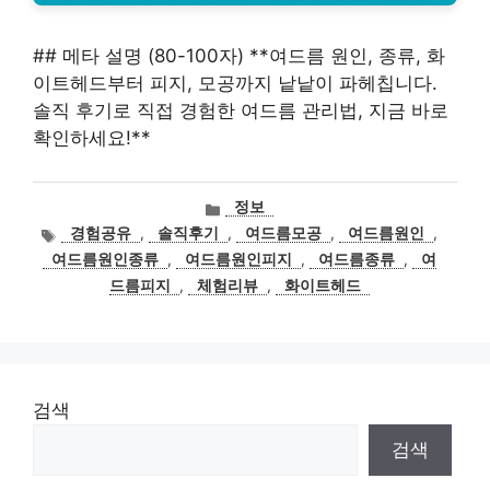
## 메타 설명 (80-100자) **여드름 원인, 종류, 화
이트헤드부터 피지, 모공까지 낱낱이 파헤칩니다.
솔직 후기로 직접 경험한 여드름 관리법, 지금 바로
확인하세요!**
카
정보
테
태
경험공유
,
솔직후기
,
여드름모공
,
여드름원인
,
고
그
여드름원인종류
,
여드름원인피지
,
여드름종류
,
여
리
드름피지
,
체험리뷰
,
화이트헤드
검색
검색