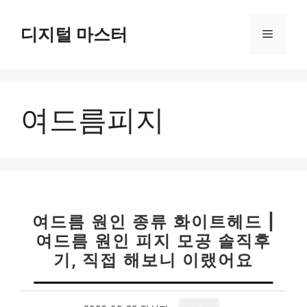
컨
텐
디지털 마스터
메
츠
로
뉴
건
너
여드름피지
뛰
기
여드름 원인 종류 화이트헤드 |
여드름 원인 피지 모공 솔직후
기, 직접 해보니 이랬어요