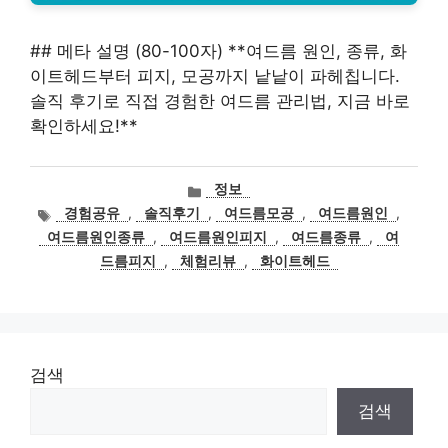
## 메타 설명 (80-100자) **여드름 원인, 종류, 화
이트헤드부터 피지, 모공까지 낱낱이 파헤칩니다.
솔직 후기로 직접 경험한 여드름 관리법, 지금 바로
확인하세요!**
카
정보
테
태
경험공유
,
솔직후기
,
여드름모공
,
여드름원인
,
고
그
여드름원인종류
,
여드름원인피지
,
여드름종류
,
여
리
드름피지
,
체험리뷰
,
화이트헤드
검색
검색