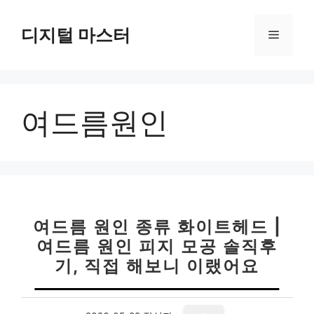
컨
텐
디지털 마스터
메
츠
로
뉴
건
너
여드름원인
뛰
기
여드름 원인 종류 화이트헤드 |
여드름 원인 피지 모공 솔직후
기, 직접 해보니 이랬어요