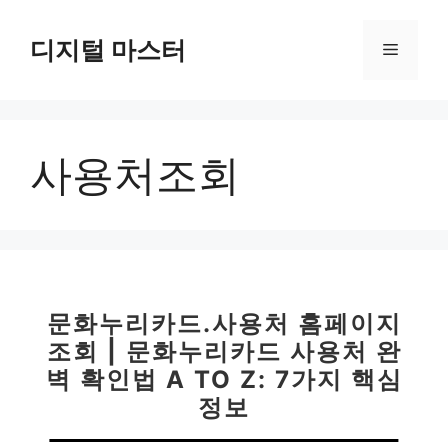
컨
텐
디지털 마스터
메
츠
로
뉴
건
너
사용처조회
뛰
기
문화누리카드.사용처 홈페이지
조회 | 문화누리카드 사용처 완
벽 확인법 A TO Z: 7가지 핵심
정보