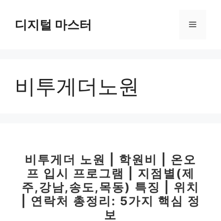
컨
텐
디지털 마스터
메
츠
로
뉴
건
너
비투게더노원
뛰
기
비투게더 노원 | 학원비 | 온오
프 입시 프로그램 | 지점별(제
주,강남,송도,목동) 특징 | 위치
| 연락처 총정리: 5가지 핵심 정
보