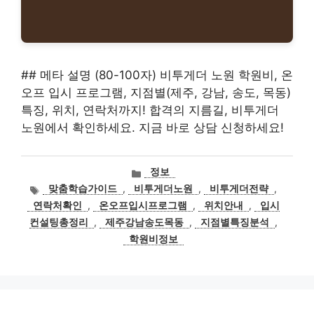
## 메타 설명 (80-100자) 비투게더 노원 학원비, 온
오프 입시 프로그램, 지점별(제주, 강남, 송도, 목동)
특징, 위치, 연락처까지! 합격의 지름길, 비투게더
노원에서 확인하세요. 지금 바로 상담 신청하세요!
카
정보
테
태
맞춤학습가이드
,
비투게더노원
,
비투게더전략
,
고
그
연락처확인
,
온오프입시프로그램
,
위치안내
,
입시
리
컨설팅총정리
,
제주강남송도목동
,
지점별특징분석
,
학원비정보