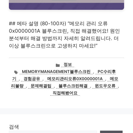
## 메타 설명 (80-100자) “메모리 관리 오류
0x0000001A 블루스크린, 직접 해결했어요! 원인
분석부터 해결 방법까지 자세히 알려드립니다. 더
이상 블루스크린으로 고생하지 마세요!”
카
정보
테
태
MEMORYMANAGEMENT블루스크린
,
PC수리후
고
그
기
,
경험공유
,
메모리관리오류0X0000001A
,
메모
리
리불량
,
문제해결팁
,
블루스크린해결
,
윈도우오류
,
직접해봤어요
검색