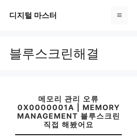
컨
텐
디지털 마스터
메
츠
로
뉴
건
너
블루스크린해결
뛰
기
메모리 관리 오류
0X0000001A | MEMORY
MANAGEMENT 블루스크린
직접 해봤어요