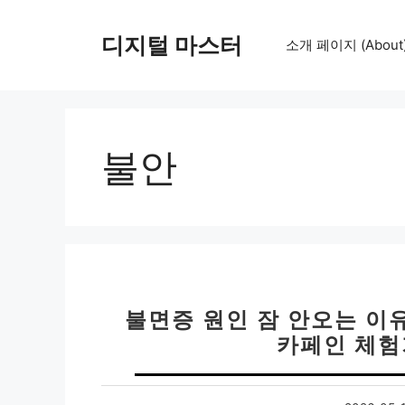
컨
텐
디지털 마스터
소개 페이지 (About
츠
로
건
너
뛰
불안
기
불면증 원인 잠 안오는 이유
카페인 체험