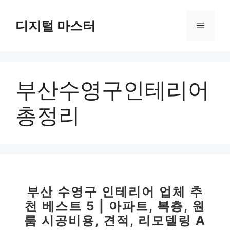
컨
텐
디지털 마스터
메
츠
로
뉴
건
너
부산수영구인테리어
뛰
기
총정리
부산 수영구 인테리어 업체 추
천 베스트 5 | 아파트, 복층, 원
룸 시공비용, 견적, 리모델링 A