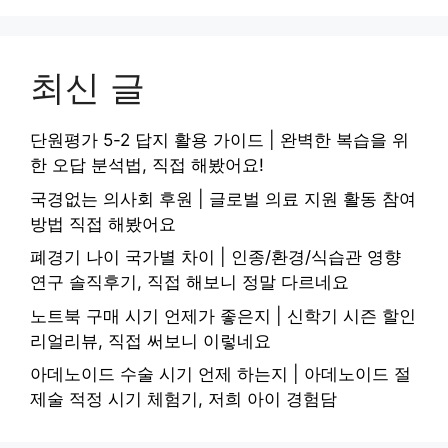
최신 글
단원평가 5-2 답지 활용 가이드 | 완벽한 복습을 위
한 오답 분석법, 직접 해봤어요!
국경없는 의사회 후원 | 글로벌 의료 지원 활동 참여
방법 직접 해봤어요
폐경기 나이 국가별 차이 | 인종/환경/식습관 영향
연구 솔직후기, 직접 해보니 정말 다르네요
노트북 구매 시기 언제가 좋은지 | 신학기 시즌 할인
리얼리뷰, 직접 써보니 이렇네요
아데노이드 수술 시기 언제 하는지 | 아데노이드 절
제술 적정 시기 체험기, 저희 아이 경험담