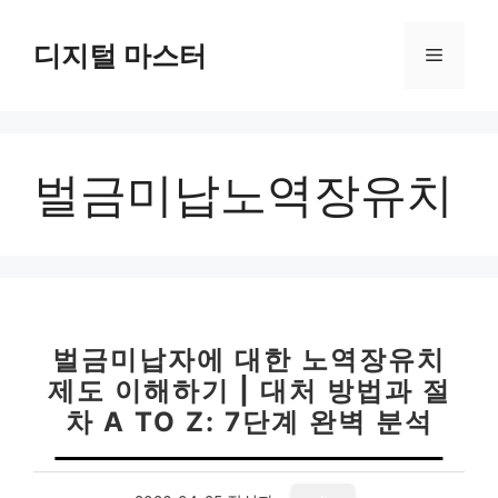
컨
텐
디지털 마스터
메
츠
로
뉴
건
너
벌금미납노역장유치
뛰
기
벌금미납자에 대한 노역장유치
제도 이해하기 | 대처 방법과 절
차 A TO Z: 7단계 완벽 분석