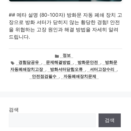
## 메타 설명 (80-100자) 방화문 자동 폐쇄 장치 고
장으로 방화 셔터가 닫히지 않는 황당한 경험! 안전
을 위협하는 고장 원인과 해결 방법을 자세히 알려
드립니다.
카
정보
테
태
경험담공유
,
문제해결방법
,
방화문안전
,
방화문
고
그
자동폐쇄장치고장
,
방화셔터닫힘오류
,
셔터고장수리
,
리
안전점검필수
,
자동폐쇄장치문제
검색
검색