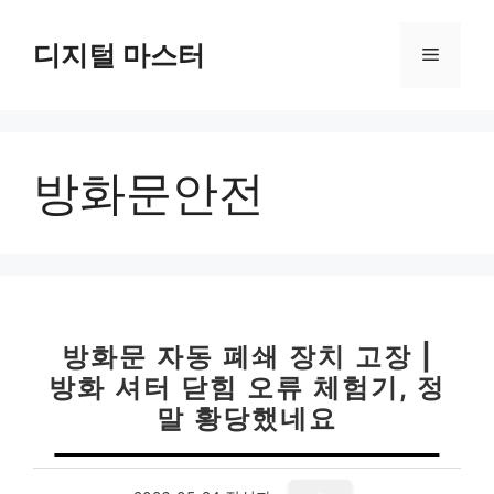
컨
텐
디지털 마스터
메
츠
로
뉴
건
너
방화문안전
뛰
기
방화문 자동 폐쇄 장치 고장 |
방화 셔터 닫힘 오류 체험기, 정
말 황당했네요