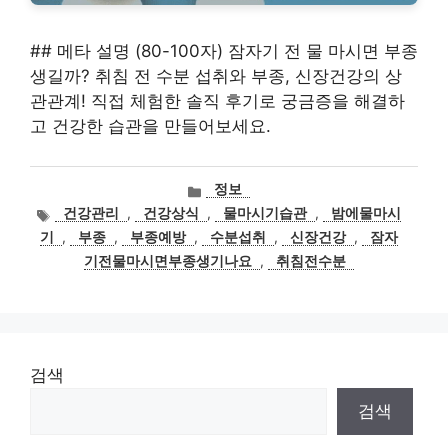
## 메타 설명 (80-100자) 잠자기 전 물 마시면 부종
생길까? 취침 전 수분 섭취와 부종, 신장건강의 상
관관계! 직접 체험한 솔직 후기로 궁금증을 해결하
고 건강한 습관을 만들어보세요.
카
정보
테
태
건강관리
,
건강상식
,
물마시기습관
,
밤에물마시
고
그
기
,
부종
,
부종예방
,
수분섭취
,
신장건강
,
잠자
리
기전물마시면부종생기나요
,
취침전수분
검색
검색