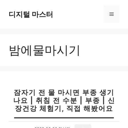
컨
텐
디지털 마스터
메
츠
로
뉴
건
너
밤에물마시기
뛰
기
잠자기 전 물 마시면 부종 생기
나요 | 취침 전 수분 | 부종 | 신
장건강 체험기, 직접 해봤어요