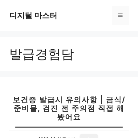
컨
텐
디지털 마스터
메
츠
로
뉴
건
너
발급경험담
뛰
기
보건증 발급시 유의사항 | 금식/
준비물, 검진 전 주의점 직접 해
봤어요