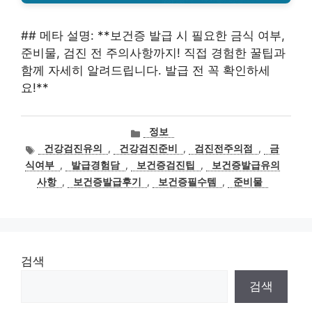
## 메타 설명: **보건증 발급 시 필요한 금식 여부,
준비물, 검진 전 주의사항까지! 직접 경험한 꿀팁과
함께 자세히 알려드립니다. 발급 전 꼭 확인하세
요!**
카
정보
테
태
건강검진유의
,
건강검진준비
,
검진전주의점
,
금
고
그
식여부
,
발급경험담
,
보건증검진팁
,
보건증발급유의
리
사항
,
보건증발급후기
,
보건증필수템
,
준비물
검색
검색