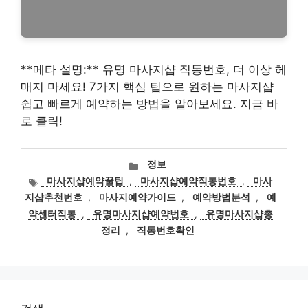
**메타 설명:** 유명 마사지샵 직통번호, 더 이상 헤
매지 마세요! 7가지 핵심 팁으로 원하는 마사지샵
쉽고 빠르게 예약하는 방법을 알아보세요. 지금 바
로 클릭!
카
정보
테
태
마사지샵예약꿀팁
,
마사지샵예약직통번호
,
마사
고
그
지샵추천번호
,
마사지예약가이드
,
예약방법분석
,
예
리
약센터직통
,
유명마사지샵예약번호
,
유명마사지샵총
정리
,
직통번호확인