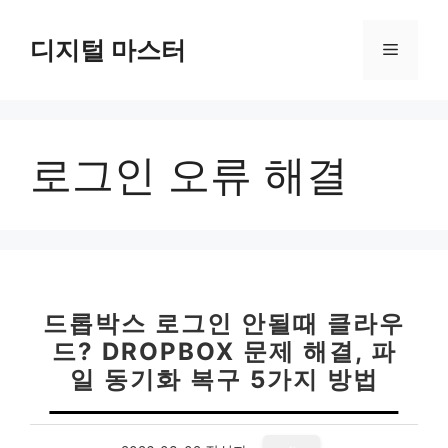
컨
텐
디지털 마스터
메
츠
로
뉴
건
너
로그인 오류 해결
뛰
기
드롭박스 로그인 안될때 클라우
드? DROPBOX 문제 해결, 파
일 동기화 복구 5가지 방법