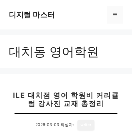
컨
텐
디지털 마스터
메
츠
로
뉴
건
너
대치동 영어학원
뛰
기
ILE 대치점 영어 학원비 커리큘
럼 강사진 교재 총정리
2026-03-03
작성자:
writer