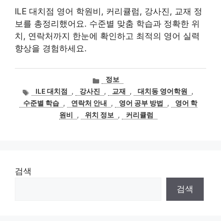
ILE 대치점 영어 학원비, 커리큘럼, 강사진, 교재 정
보를 총정리했어요. 수준별 맞춤 학습과 정확한 위
치, 연락처까지 한눈에 확인하고 최적의 영어 실력
향상을 경험하세요.
카
정보
테
태
ILE 대치점
,
강사진
,
교재
,
대치동 영어학원
,
고
그
수준별 학습
,
연락처 안내
,
영어 공부 방법
,
영어 학
리
원비
,
위치 정보
,
커리큘럼
검색
검색