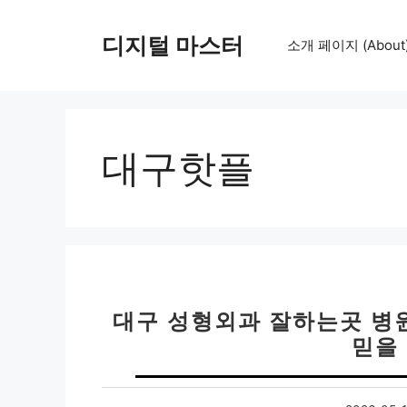
컨
텐
디지털 마스터
소개 페이지 (About
츠
로
건
너
뛰
대구핫플
기
대구 성형외과 잘하는곳 병원
믿을 