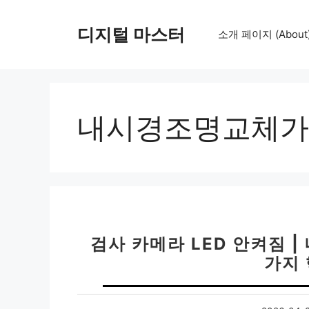
컨
텐
디지털 마스터
소개 페이지 (About
츠
로
건
너
뛰
내시경조명교체가
기
검사 카메라 LED 안켜짐 | 
가지