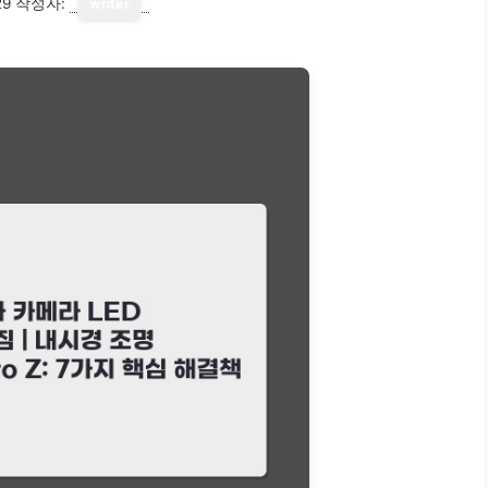
29
작성자:
writer