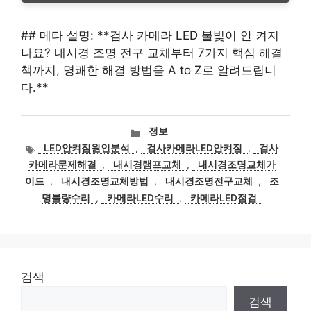
## 메타 설명: **검사 카메라 LED 불빛이 안 켜지
나요? 내시경 조명 전구 교체부터 7가지 핵심 해결
책까지, 명쾌한 해결 방법을 A to Z로 알려드립니
다.**
카
정보
테
태
LED안켜짐원인분석
,
검사카메라LED안켜짐
,
검사
고
그
카메라문제해결
,
내시경램프교체
,
내시경조명교체가
리
이드
,
내시경조명교체방법
,
내시경조명전구교체
,
조
명불량수리
,
카메라LED수리
,
카메라LED점검
검색
검색