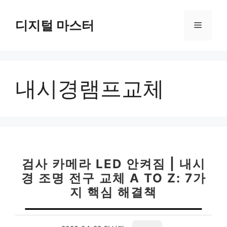
컨
텐
디지털 마스터
메
츠
로
뉴
건
너
내시경램프교체
뛰
기
검사 카메라 LED 안켜짐 | 내시
경 조명 전구 교체 A TO Z: 7가
지 핵심 해결책