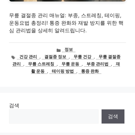
무릎 결절종 관리 매뉴얼: 부종, 스트레칭, 테이핑,
운동요법 총정리! 통증 완화와 재발 방지를 위한 핵
심 관리법을 상세히 알려드립니다.
카
정보
테
태
건강 관리
,
결절종 정보
,
무릎 건강
,
무릎 결절종
고
그
관리
,
무릎 스트레칭
,
무릎 운동
,
부종 관리법
,
재
리
활 운동
,
테이핑 방법
,
통증 완화
검색
검색