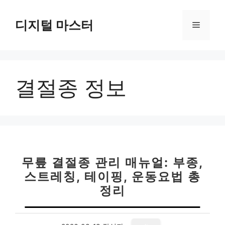
컨
텐
디지털 마스터
메
츠
로
뉴
건
너
결절종 정보
뛰
기
무릎 결절종 관리 매뉴얼: 부종,
스트레칭, 테이핑, 운동요법 총
정리