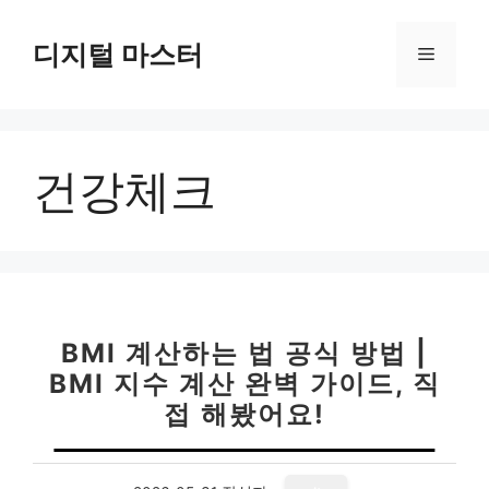
컨
텐
디지털 마스터
메
츠
로
뉴
건
너
건강체크
뛰
기
BMI 계산하는 법 공식 방법 |
BMI 지수 계산 완벽 가이드, 직
접 해봤어요!