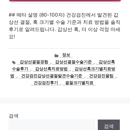
## 메타 설명 (80-100자) 건강검진에서 발견된 갑
상선 결절, 혹 크기별 수술 기준과 치료 방법을 솔직
후기로 알려드립니다. 갑상선 혹, 더 이상 걱정 마세
요!
카
정보
테
태
갑상선결절경험
,
갑상선결절수술기준
,
갑상선혹
고
그
수술후기
,
갑상선혹치료방법
,
갑상선혹크기별치료방
리
법
,
건강검진갑상선결절발견수술기준
,
건강검진꿀팁
,
건강검진후기
,
결절크기별치료
검색
검색