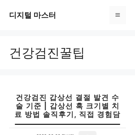
컨
텐
디지털 마스터
메
츠
로
뉴
건
너
건강검진꿀팁
뛰
기
건강검진 갑상선 결절 발견 수
술 기준 | 갑상선 혹 크기별 치
료 방법 솔직후기, 직접 경험담