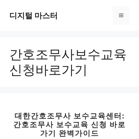
컨
텐
디지털 마스터
메
츠
로
뉴
건
너
간호조무사보수교육
뛰
기
신청바로가기
대한간호조무사 보수교육센터:
간호조무사 보수교육 신청 바로
가기 완벽가이드